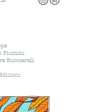
ia
opé
o Piumini
ra Bucciarelli
Edizioni