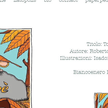
me
flatopolis
bio
contact
paperped
Titolo: T
Autore: Robert
Illustrazioni: Isado
Biancoenero 