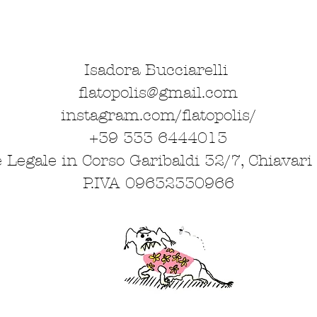
Isadora Bucciarelli
flatopolis@gmail.com
instagram.com/flatopolis/
+39 333 6444013
 Legale in Corso Garibaldi 32/7, Chiavari
P.IVA 09632330966